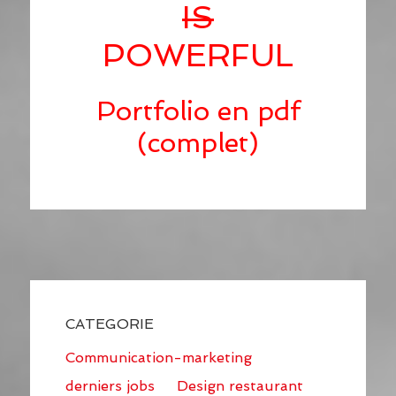
IS
POWERFUL
Portfolio en pdf
(complet)
CATEGORIE
Communication-marketing
derniers jobs
Design restaurant