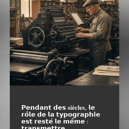
𝗣𝗲𝗻𝗱𝗮𝗻𝘁 𝗱𝗲𝘀 𝐬𝐢𝐞̀𝐜𝐥𝐞𝐬, 𝗹𝗲
𝗿𝗼̂𝗹𝗲 𝗱𝗲 𝗹𝗮 𝘁𝘆𝗽𝗼𝗴𝗿𝗮𝗽𝗵𝗶𝗲
𝗲𝘀𝘁 𝗿𝗲𝘀𝘁𝗲́ 𝗹𝗲 𝗺𝗲̂𝗺𝗲 :
𝘁𝗿𝗮𝗻𝘀𝗺𝗲𝘁𝘁𝗿𝗲.