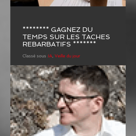
******** GAGNEZ DU
TEMPS SUR LES TACHES
REBARBATIFS *******
Classé sous :
IA
,
Veille du jour