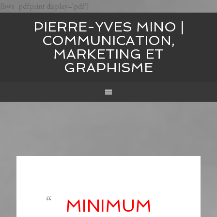
[bws_pdfprint display='pdf']
PIERRE-YVES MINO |
COMMUNICATION,
MARKETING ET
GRAPHISME
MINIMUM