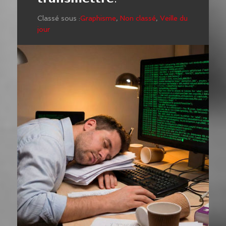
Classé sous :
Graphisme
,
Non classé
,
Veille du
jour