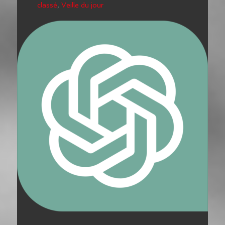
classé
,
Veille du jour