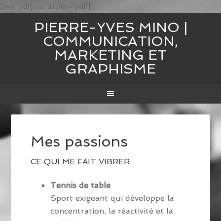
[bws_pdfprint display='pdf']
PIERRE-YVES MINO |
COMMUNICATION,
MARKETING ET
GRAPHISME
Mes passions
CE QUI ME FAIT VIBRER
Tennis de table
Sport exigeant qui développe la
concentration, la réactivité et la