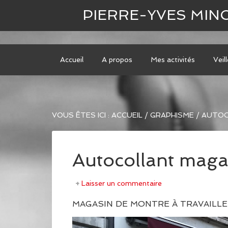
[bws_pdfprint display='pdf']
PIERRE-YVES MIN
Accueil
A propos
Mes activités
Veil
VOUS ÊTES ICI :
ACCUEIL
/
GRAPHISME
/
AUTOC
Autocollant maga
Laisser un commentaire
MAGASIN DE MONTRE À TRAVAILL