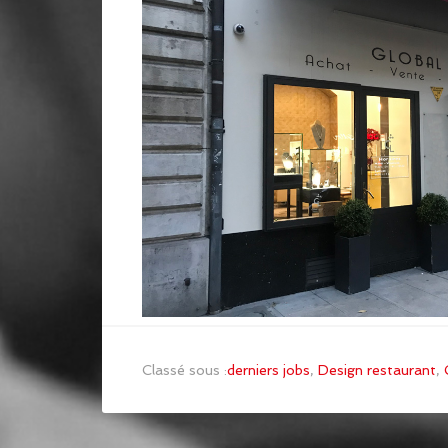
Classé sous :
derniers jobs
,
Design restaurant
,