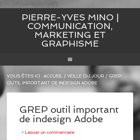
[bws_pdfprint display='pdf']
PIERRE-YVES MINO |
COMMUNICATION,
MARKETING ET
GRAPHISME
VOUS ÊTES ICI :
ACCUEIL
/
VEILLE DU JOUR
/
GREP
OUTIL IMPORTANT DE INDESIGN ADOBE
GREP outil important
de indesign Adobe
Laisser un commentaire