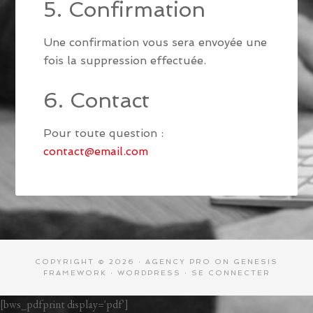
5. Confirmation
Une confirmation vous sera envoyée une
fois la suppression effectuée.
6. Contact
Pour toute question :
contact@email.com
COPYRIGHT © 2026 ·
AGENCY PRO
ON
GENESIS
FRAMEWORK
·
WORDPRESS
·
SE CONNECTER
[bws_pdfprint display='pdf']