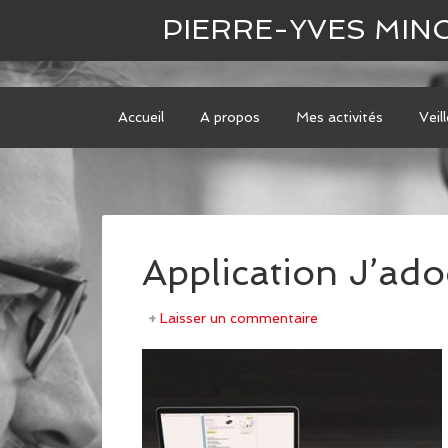
[bws_pdfprint display='pdf']
PIERRE-YVES MIN
Accueil
A propos
Mes activités
Veil
Application J’ad
Laisser un commentaire