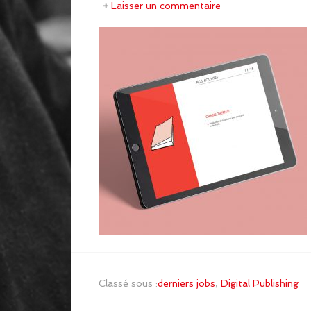
Laisser un commentaire
Classé sous :
derniers jobs
,
Digital Publishing